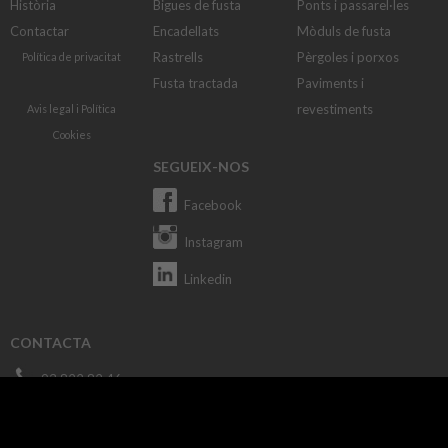
Història
Bigues de fusta
Ponts i passarel·les
Contactar
Encadellats
Mòduls de fusta
Rastrells
Pèrgoles i porxos
Política de privacitat
Fusta tractada
Paviments i
revestiments
Avis legal
i
Política
Cookies
SEGUEIX-NOS
Facebook
Instagram
Linkedin
CONTACTA
93 822 82 46
macusa@macusa.es