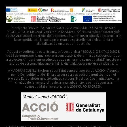
Pol. Cantallops, s/n. 08611 OLVAN
El projecte “EN OBRA CIVIL I MAQUINÀRIA PER LA MILLORA DEL PROCÉS
PRODUCTIU DE MECANITZAT DE FUSTA A MACUSA” té una subvenció atorgada
de 266.215,43€ del programa de Projectes d’inversions productives que millorin
la competitivitat, l’impacte en el grau de sostenibilitat ambiental i a la
digitalització a empreses industrials.
Aquest expedient ha estat tramitat d’acord amb la RESOLUCIÓ EMT/135/2023,
de 18 de gener, per la qual s’obre la convocatòria de la línia de subvencions per
a projectes d’inversions productives que millorin la competitivitat, l’impacte en
el grau de sostenibilitat ambiental i la digitalització a empreses industrials.
A MADERAS CUNILL, S.A. hem rebut l’ajut concedit per part d’ACCIÓ – Agència
per la Competitivitat de l’Empresa per rebre assessorament tècnic en el
projecte Estudi determinació petjada carboni i Pla d'acció per mitigació canvi
climàtic de l’empresa, dins de la línia subvencions per a cupons a la
competitivitat empresarial any 2024, CUPONS GREEN.