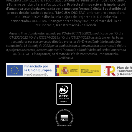
MADERAS CUNILL, S.A. ha rebut l'ajut concedit pel Ministeri d'Indústria, Comerç
i Turisme per dur a terme l'actuació del
Projecte d'innovació en la implantació
d'una nova tecnologia avançada per a una transformació digital i sostenible del
procés de fabricació de palets. "MACUSA-DIGITAL"
; amb número d'expedient
IC4-080030-2023-6 dins la línia d'ajuts de Projectes R+D+i Indústria
connectada 4.0 (ACTIVA-Finançament) de l'any 2023, en el marc del Pla de
Recuperació, Transformació i Resiliència.
Aquesta línia d'ajuda està regulada per l'Ordre ICT/713/2021, modificada per l'Ordre
ICT/235/2022, l'Ordre ICT/274/2023, i l'Ordre ICT/274/2023 on s'estableixen les bases
reguladores per a la concessió d'ajuts a projectes d'I+D+i en l'àmbit de la indústria
connectada. 16 de maig de 2023 per la qual s'efectua la convocatòria de concessió d'ajuts
a projectes de recerca, desenvolupament i innovació a l'àmbit de la Indústria Connectada
4.0 (ACTIVA – Finançament) en el marc del Pla de Recuperació, Transformació i
Resiliència.