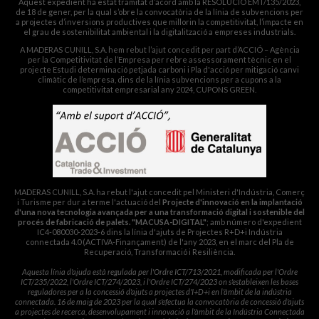
Aquest expedient ha estat tramitat d’acord amb la RESOLUCIÓ EMT/135/2023,
de 18 de gener, per la qual s’obre la convocatòria de la línia de subvencions per
a projectes d’inversions productives que millorin la competitivitat, l’impacte en
el grau de sostenibilitat ambiental i la digitalització a empreses industrials.
A MADERAS CUNILL, S.A. hem rebut l’ajut concedit per part d’ACCIÓ – Agència
per la Competitivitat de l’Empresa per rebre assessorament tècnic en el
projecte Estudi determinació petjada carboni i Pla d'acció per mitigació canvi
climàtic de l’empresa, dins de la línia subvencions per a cupons a la
competitivitat empresarial any 2024, CUPONS GREEN.
MADERAS CUNILL, S.A. ha rebut l'ajut concedit pel Ministeri d'Indústria, Comerç
i Turisme per dur a terme l'actuació del
Projecte d'innovació en la implantació
d'una nova tecnologia avançada per a una transformació digital i sostenible del
procés de fabricació de palets. "MACUSA-DIGITAL"
; amb número d'expedient
IC4-080030-2023-6 dins la línia d'ajuts de Projectes R+D+i Indústria
connectada 4.0 (ACTIVA-Finançament) de l'any 2023, en el marc del Pla de
Recuperació, Transformació i Resiliència.
Aquesta línia d'ajuda està regulada per l'Ordre ICT/713/2021, modificada per l'Ordre
ICT/235/2022, l'Ordre ICT/274/2023, i l'Ordre ICT/274/2023 on s'estableixen les bases
reguladores per a la concessió d'ajuts a projectes d'I+D+i en l'àmbit de la indústria
connectada. 16 de maig de 2023 per la qual s'efectua la convocatòria de concessió d'ajuts
a projectes de recerca, desenvolupament i innovació a l'àmbit de la Indústria Connectada