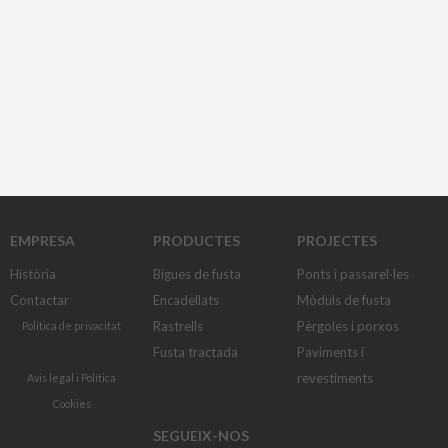
EMPRESA
PRODUCTES
PROJECTES
Història
Bigues de fusta
Ponts i passarel·les
Contactar
Encadellats
Mòduls de fusta
Rastrells
Pèrgoles i porxos
Política de privacitat
Fusta tractada
Paviments i
revestiments
Avis legal
i
Política
Cookies
SEGUEIX-NOS