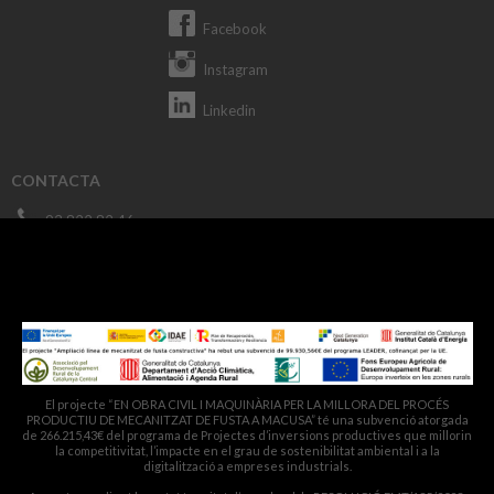
Facebook
Instagram
Linkedin
CONTACTA
93 822 82 46
macusa@macusa.es
Pol. Cantallops, s/n. 08611 OLVAN
El projecte “EN OBRA CIVIL I MAQUINÀRIA PER LA MILLORA DEL PROCÉS
PRODUCTIU DE MECANITZAT DE FUSTA A MACUSA” té una subvenció atorgada
de 266.215,43€ del programa de Projectes d’inversions productives que millorin
la competitivitat, l’impacte en el grau de sostenibilitat ambiental i a la
digitalització a empreses industrials.