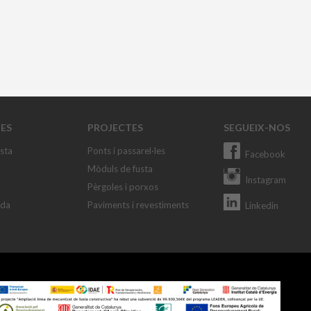
ES
PROJECTES
SEGUEIX-NOS
usta
Ponts i passarel·les
Facebook
Mòduls de fusta
Instagram
Pèrgoles i porxos
ada
Paviments i revestiments
Linkedin