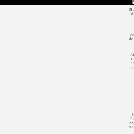
El
DE
Aq
de 
A 
Co
de
d
M
Tu
no
fab