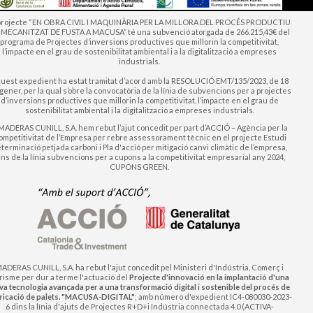
 projecte “EN OBRA CIVIL I MAQUINÀRIA PER LA MILLORA DEL PROCÉS PRODUCTIU
 MECANITZAT DE FUSTA A MACUSA” té una subvenció atorgada de 266.215,43€ del
programa de Projectes d’inversions productives que millorin la competitivitat,
l’impacte en el grau de sostenibilitat ambiental i a la digitalització a empreses
industrials.
uest expedient ha estat tramitat d’acord amb la RESOLUCIÓ EMT/135/2023, de 18
gener, per la qual s’obre la convocatòria de la línia de subvencions per a projectes
d’inversions productives que millorin la competitivitat, l’impacte en el grau de
sostenibilitat ambiental i la digitalització a empreses industrials.
MADERAS CUNILL, S.A. hem rebut l’ajut concedit per part d’ACCIÓ – Agència per la
mpetitivitat de l’Empresa per rebre assessorament tècnic en el projecte Estudi
terminació petjada carboni i Pla d'acció per mitigació canvi climàtic de l’empresa,
ins de la línia subvencions per a cupons a la competitivitat empresarial any 2024,
CUPONS GREEN.
ADERAS CUNILL, S.A. ha rebut l'ajut concedit pel Ministeri d'Indústria, Comerç i
risme per dur a terme l'actuació del
Projecte d'innovació en la implantació d'una
va tecnologia avançada per a una transformació digital i sostenible del procés de
ricació de palets. "MACUSA-DIGITAL"
; amb número d'expedient IC4-080030-2023-
6 dins la línia d'ajuts de Projectes R+D+i Indústria connectada 4.0 (ACTIVA-