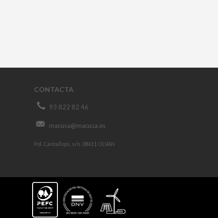
CONTACTA
93 822 82 46
macusa@macusa.es
Pol. Cantallops, s/n. 08611 OLVAN