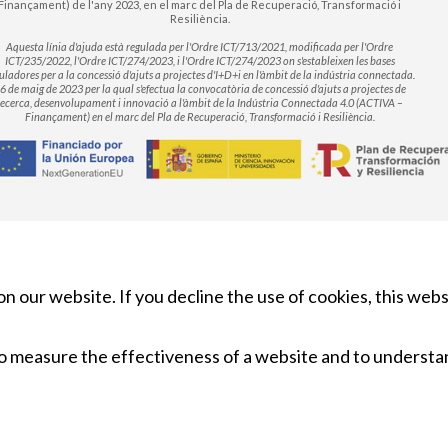
Finançament) de l'any 2023, en el marc del Pla de Recuperació, Transformació i
Resiliència.
Aquesta línia d'ajuda està regulada per l'Ordre ICT/713/2021, modificada per l'Ordre
ICT/235/2022, l'Ordre ICT/274/2023, i l'Ordre ICT/274/2023 on s'estableixen les bases
uladores per a la concessió d'ajuts a projectes d'I+D+i en l'àmbit de la indústria connectada.
6 de maig de 2023 per la qual s'efectua la convocatòria de concessió d'ajuts a projectes de
recerca, desenvolupament i innovació a l'àmbit de la Indústria Connectada 4.0 (ACTIVA –
Finançament) en el marc del Pla de Recuperació, Transformació i Resiliència.
n our website. If you decline the use of cookies, this web
to measure the effectiveness of a website and to understa