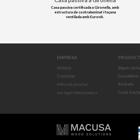
Casa passiva a Gironella
Casa passiva certificada a Gironella, amb
estructura de contralaminat i façana
ventilada amb Euronit.
EMPRESA
PRODUCT
Història
Bigues de f
Contactar
Encadellats
Rastrells
Política de privacitat
Fusta tract
Avis legal
i
Política Cookies