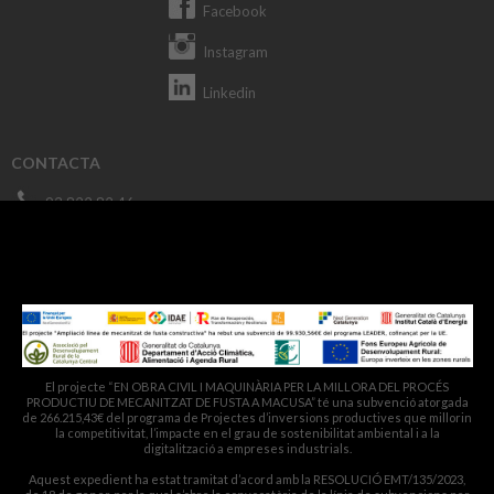
Facebook
Instagram
Linkedin
CONTACTA
93 822 82 46
macusa@macusa.es
Pol. Cantallops, s/n. 08611 OLVAN
El projecte “EN OBRA CIVIL I MAQUINÀRIA PER LA MILLORA DEL PROCÉS
PRODUCTIU DE MECANITZAT DE FUSTA A MACUSA” té una subvenció atorgada
de 266.215,43€ del programa de Projectes d’inversions productives que millorin
la competitivitat, l’impacte en el grau de sostenibilitat ambiental i a la
digitalització a empreses industrials.
Aquest expedient ha estat tramitat d’acord amb la RESOLUCIÓ EMT/135/2023,