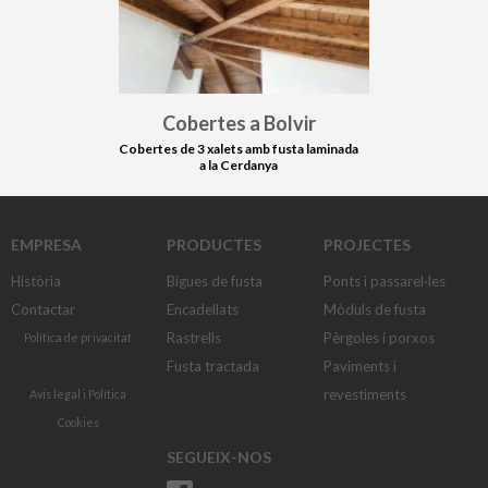
Cobertes a Bolvir
Cobertes de 3 xalets amb fusta laminada
a la Cerdanya
EMPRESA
PRODUCTES
PROJECTES
Història
Bigues de fusta
Ponts i passarel·les
Contactar
Encadellats
Mòduls de fusta
Rastrells
Pèrgoles i porxos
Política de privacitat
Fusta tractada
Paviments i
revestiments
Avis legal
i
Política
Cookies
SEGUEIX-NOS