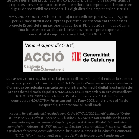
de 18 de gener, per la qual s’obre la convocatòria de la línia de subvencions per
a projectes d’inversions productives que millorin la competitivitat, l’impacte en
el grau de sostenibilitat ambiental i la digitalització a empreses industrials.
A MADERAS CUNILL, S.A. hem rebut l’ajut concedit per part d’ACCIÓ – Agència
per la Competitivitat de l’Empresa per rebre assessorament tècnic en el
projecte Estudi determinació petjada carboni i Pla d'acció per mitigació canvi
climàtic de l’empresa, dins de la línia subvencions per a cupons a la
competitivitat empresarial any 2024, CUPONS GREEN.
MADERAS CUNILL, S.A. ha rebut l'ajut concedit pel Ministeri d'Indústria, Comerç
i Turisme per dur a terme l'actuació del
Projecte d'innovació en la implantació
d'una nova tecnologia avançada per a una transformació digital i sostenible del
procés de fabricació de palets. "MACUSA-DIGITAL"
; amb número d'expedient
IC4-080030-2023-6 dins la línia d'ajuts de Projectes R+D+i Indústria
connectada 4.0 (ACTIVA-Finançament) de l'any 2023, en el marc del Pla de
Recuperació, Transformació i Resiliència.
Aquesta línia d'ajuda està regulada per l'Ordre ICT/713/2021, modificada per l'Ordre
ICT/235/2022, l'Ordre ICT/274/2023, i l'Ordre ICT/274/2023 on s'estableixen les bases
reguladores per a la concessió d'ajuts a projectes d'I+D+i en l'àmbit de la indústria
connectada. 16 de maig de 2023 per la qual s'efectua la convocatòria de concessió d'ajuts
a projectes de recerca, desenvolupament i innovació a l'àmbit de la Indústria Connectada
4.0 (ACTIVA – Finançament) en el marc del Pla de Recuperació, Transformació i