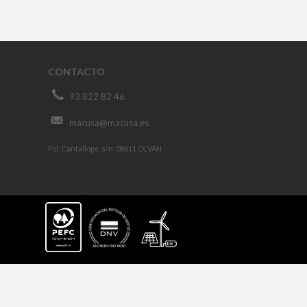
CONTACTO
93 822 82 46
macusa@macusa.es
Pol. Cantallops, s/n. 08611 OLVAN