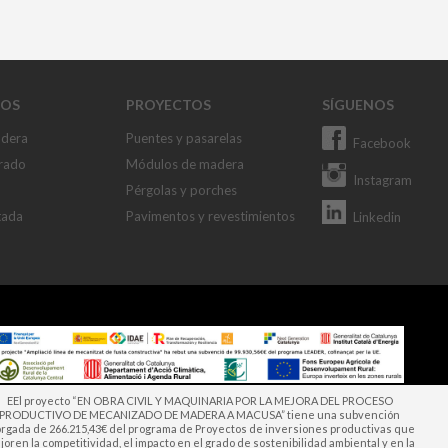
OS
PROYECTOS
SÍGUENOS
adera
Puentes y pasarelas
Facebook
rado
Módulos de madera
Instagram
Pérgolas y porches
tada
Pavimentos y revestimientos
Linkedin
EEl proyecto “EN OBRA CIVIL Y MAQUINARIA POR LA MEJORA DEL PROCESO
PRODUCTIVO DE MECANIZADO DE MADERA A MACUSA” tiene una subvención
orgada de 266.215,43€ del programa de Proyectos de inversiones productivas que
oren la competitividad, el impacto en el grado de sostenibilidad ambiental y en la