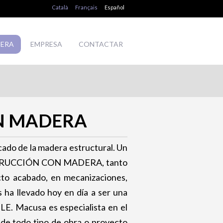
Català
Français
Español
DERA
EMPRESA
CONTACTAR
N MADERA
ado de la madera estructural. Un
ONSTRUCCIÓN CON MADERA, tanto
cto acabado, en mecanizaciones,
s ha llevado hoy en día a ser una
 Macusa es especialista en el
 de todo tipo de obra o proyecto