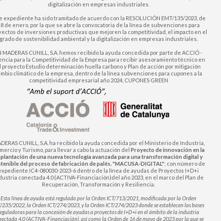
digitalización en empresas industriales.
e expediente ha sido tramitado de acuerdo con la RESOLUCIÓN EMT/135/2023, de
8 de enero, por la que se abre la convocatoria de la línea de subvenciones para
yectos de inversiones productivas que mejoren la competitividad, el impacto en el
grado de sostenibilidad ambiental y la digitalización en empresas industriales.
 MADERAS CUNILL, S.A. hemos recibido la ayuda concedida por parte de ACCIÓ -
ncia para la Competitividad de la Empresa para recibir asesoramiento técnico en
l proyecto Estudio determinación huella carbono y Plan de acción por mitigación
mbio climático de la empresa, dentro de la línea subvenciones para cupones a la
competitividad empresarial año 2024, CUPONES GREEN
DERAS CUNILL, S.A. ha recibido la ayuda concedida por el Ministerio de Industria,
ercio y Turismo, para llevar a cabo la actuación del
Proyecto de innovación en la
plantación de una nueva tecnología avanzada para una transformación digital y
tenible del proceso de fabricación de palés. "MACUSA-DIGITAL"
; con número de
expediente IC4-080030-2023-6 dentro de la línea de ayudas de Proyectos I+D+i
dustria conectada 4.0 (ACTIVA-Financiación)del año 2023, en el marco del Plan de
Recuperación, Transformación y Resiliencia.
Esta línea de ayuda está regulada por la Orden ICT/713/2021, modificada por la Orden
/235/2022, la Orden ICT/274/2023, y la Orden ICT/274/2023 donde se establecen las bases
eguladoras para la concesión de ayudas a proyectos de I+D+i en el ámbito de la industria
nectada 4.0 (ACTIVA-Financiación), así como la Orden de 16 de mayo de 2023 por la que se