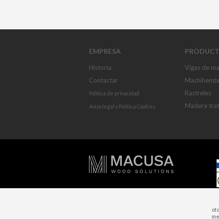
EMPRESA
PRODUCT
Historia
Vigas de m
Contactar
Machihemb
Rastreles
Política de privacidad
Madera tra
Aviso legal
y
Política Cookies
ot
mej