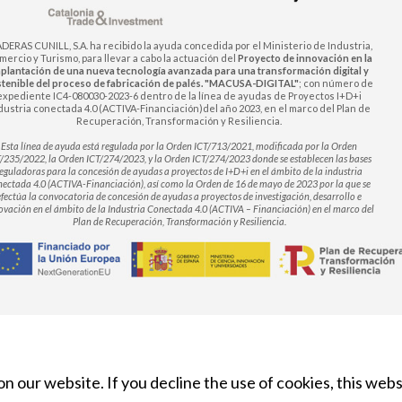
DERAS CUNILL, S.A. ha recibido la ayuda concedida por el Ministerio de Industria,
ercio y Turismo, para llevar a cabo la actuación del
Proyecto de innovación en la
plantación de una nueva tecnología avanzada para una transformación digital y
tenible del proceso de fabricación de palés. "MACUSA-DIGITAL"
; con número de
expediente IC4-080030-2023-6 dentro de la línea de ayudas de Proyectos I+D+i
dustria conectada 4.0 (ACTIVA-Financiación)del año 2023, en el marco del Plan de
Recuperación, Transformación y Resiliencia.
Esta línea de ayuda está regulada por la Orden ICT/713/2021, modificada por la Orden
/235/2022, la Orden ICT/274/2023, y la Orden ICT/274/2023 donde se establecen las bases
eguladoras para la concesión de ayudas a proyectos de I+D+i en el ámbito de la industria
nectada 4.0 (ACTIVA-Financiación), así como la Orden de 16 de mayo de 2023 por la que se
efectúa la convocatoria de concesión de ayudas a proyectos de investigación, desarrollo e
ovación en el ámbito de la Industria Conectada 4.0 (ACTIVA – Financiación) en el marco del
Plan de Recuperación, Transformación y Resiliencia.
n our website. If you decline the use of cookies, this web