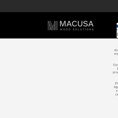
ot
mej
Est
1
pro
EN
Age
e
ca