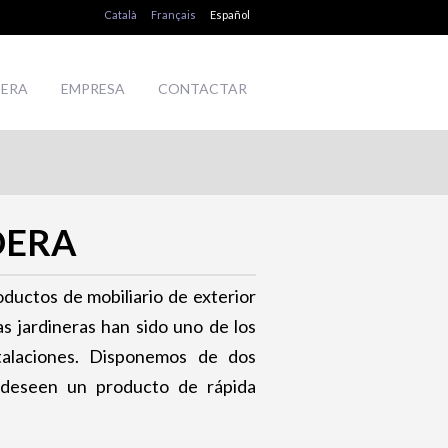
Català
Français
Español
DERA
EMPRESA
CONTACTAR
DERA
uctos de mobiliario de exterior
las jardineras han sido uno de los
talaciones. Disponemos de dos
e deseen un producto de rápida