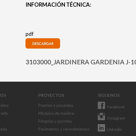
INFORMACIÓN TÉCNICA:
pdf
OS
PROYECTOS
SÍGUENOS
adera
Puentes y pasarelas
Facebook
rado
Módulos de madera
Instagram
Pérgolas y porches
tada
Pavimentos y revestimientos
Linkedin