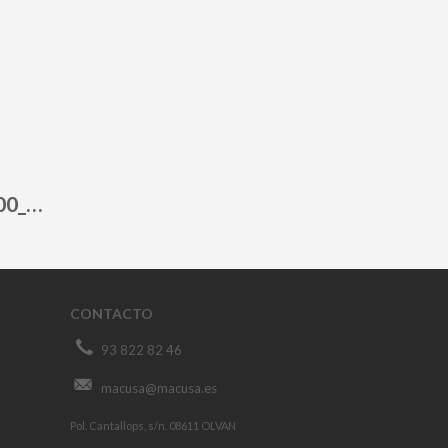
3103000_JARDINERA GARDENIA J-100_20150710
CONTACTO
93 822 82 46
macusa@macusa.es
Pol. Cantallops, s/n. 08611 OLVAN