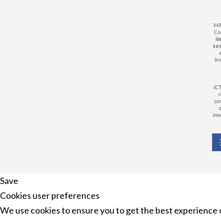
MA
Com
im
sos
In
ICT
r
co
inn
Save
Cookies user preferences
We use cookies to ensure you to get the best experience o