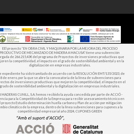
EEl proyecto “EN OBRA CIVIL Y MAQUINARIA POR LA MEJORA DEL PROCESO
PRODUCTIVO DE MECANIZADO DE MADERA A MACUSA” tiene una subvención
orgada de 266.215,43€ del programa de Proyectos de inversiones productivas que
oren la competitividad, el impacto en el grado de sostenibilidad ambiental y en la
digitalización en empresas industriales.
e expediente ha sido tramitado de acuerdo con la RESOLUCIÓN EMT/135/2023, de
8 de enero, por la que se abre la convocatoria de la línea de subvenciones para
yectos de inversiones productivas que mejoren la competitividad, el impacto en el
grado de sostenibilidad ambiental y la digitalización en empresas industriales.
 MADERAS CUNILL, S.A. hemos recibido la ayuda concedida por parte de ACCIÓ -
ncia para la Competitividad de la Empresa para recibir asesoramiento técnico en
l proyecto Estudio determinación huella carbono y Plan de acción por mitigación
mbio climático de la empresa, dentro de la línea subvenciones para cupones a la
competitividad empresarial año 2024, CUPONES GREEN