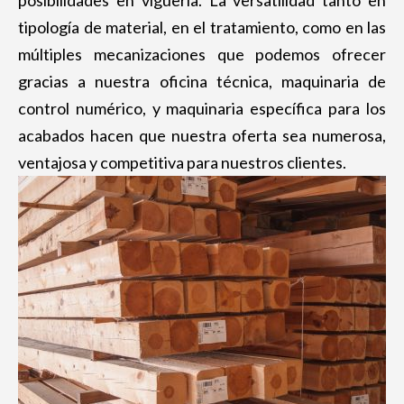
posibilidades en viguería. La versatilidad tanto en
MACHIHEMBRADO
tipología de material, en el tratamiento, como en las
RASTRELES
múltiples mecanizaciones que podemos ofrecer
MADERA DE PINO TRATADA
gracias a nuestra oficina técnica, maquinaria de
MADERA TERMOTRATADA
control numérico, y maquinaria específica para los
acabados hacen que nuestra oferta sea numerosa,
TRAVIESAS ECOLÓGICAS
ventajosa y competitiva para nuestros clientes.
PANELES Y TABLEROS
Panel sandwich
OSB
Tableros contrachapados
Tableros tricapa
MOBILIARIO EXTERIOR
Vallas de madera
Mesas de madera