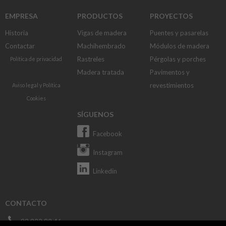
EMPRESA
PRODUCTOS
PROYECTOS
Historia
Vigas de madera
Puentes y pasarelas
Contactar
Machihembrado
Módulos de madera
Rastreles
Pérgolas y porches
Política de privacidad
Madera tratada
Pavimentos y
revestimientos
Aviso legal
y
Política
Cookies
SÍGUENOS
Facebook
Instagram
Linkedin
CONTACTO
93 822 82 46