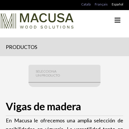
Català
Français
Español
PRODUCTOS
SELECCIONA
UN PRODUCTO
VIGAS DE MADERA
Viga laminada
Vigas de madera
Viga dúo
Viga maciza
En Macusa le ofrecemos una amplia selección de