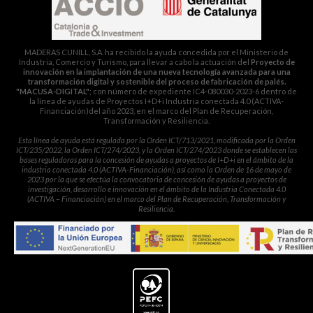
MADERAS CUNILL, S.A. ha recibido la ayuda concedida por el Ministerio de
Industria, Comercio y Turismo, para llevar a cabo la actuación del
Proyecto de
innovación en la implantación de una nueva tecnología avanzada para una
transformación digital y sostenible del proceso de fabricación de palés.
"MACUSA-DIGITAL"
; con número de expediente IC4-080030-2023-6 dentro de
la línea de ayudas de Proyectos I+D+i Industria conectada 4.0 (ACTIVA-
Financiación)del año 2023, en el marco del Plan de Recuperación,
Transformación y Resiliencia.
Esta línea de ayuda está regulada por la Orden ICT/713/2021, modificada por la Orden
ICT/235/2022, la Orden ICT/274/2023, y la Orden ICT/274/2023 donde se establecen las
bases reguladoras para la concesión de ayudas a proyectos de I+D+i en el ámbito de la
industria conectada 4.0 (ACTIVA-Financiación), así como la Orden de 16 de mayo de
2023 por la que se efectúa la convocatoria de concesión de ayudas a proyectos de
investigación, desarrollo e innovación en el ámbito de la Industria Conectada 4.0
(ACTIVA – Financiación) en el marco del Plan de Recuperación, Transformación y
Resiliencia.