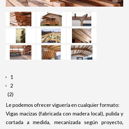
Bancos de madera
Jardineras de madera
Papeleras de madera
Mobiliario exterior a medida
TRATAMIENTOS Y ACABADOS DE
LA MADERA
Tratamiento autoclave
Madera barnizada
1
2
Madera rústica
(2)
Le podemos ofrecer viguería en cualquier formato:
Vigas macizas (fabricada con madera local), pulida y
cortada a medida, mecanizada según proyecto,