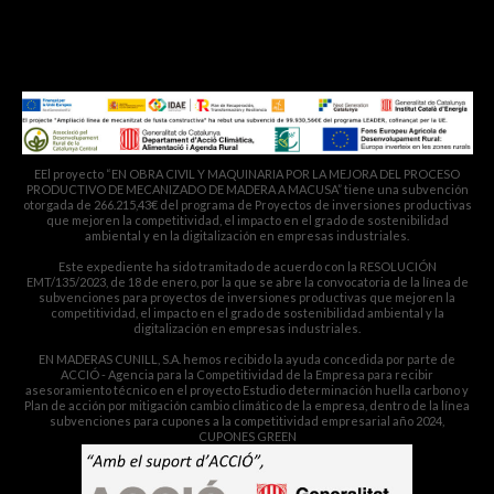
macusa@macusa.es
Pol. Cantallops, s/n. 08611 OLVAN
EEl proyecto “EN OBRA CIVIL Y MAQUINARIA POR LA MEJORA DEL PROCESO
PRODUCTIVO DE MECANIZADO DE MADERA A MACUSA” tiene una subvención
otorgada de 266.215,43€ del programa de Proyectos de inversiones productivas
que mejoren la competitividad, el impacto en el grado de sostenibilidad
ambiental y en la digitalización en empresas industriales.
Este expediente ha sido tramitado de acuerdo con la RESOLUCIÓN
EMT/135/2023, de 18 de enero, por la que se abre la convocatoria de la línea de
subvenciones para proyectos de inversiones productivas que mejoren la
competitividad, el impacto en el grado de sostenibilidad ambiental y la
digitalización en empresas industriales.
EN MADERAS CUNILL, S.A. hemos recibido la ayuda concedida por parte de
ACCIÓ - Agencia para la Competitividad de la Empresa para recibir
asesoramiento técnico en el proyecto Estudio determinación huella carbono y
Plan de acción por mitigación cambio climático de la empresa, dentro de la línea
subvenciones para cupones a la competitividad empresarial año 2024,
CUPONES GREEN