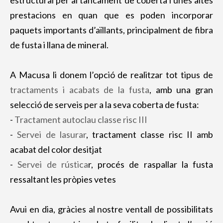
estructural per al tancament de coberta i unes altes
prestacions en quan que es poden incorporar
paquets importants d’aïllants, principalment de fibra
de fusta i llana de mineral.
A Macusa li donem l’opció de realitzar tot tipus de
tractaments i acabats de la fusta
, amb una gran
selecció de serveis per a la seva coberta de fusta:
-
Tractament autoclau classe risc III
-
Servei de lasurar
, tractament classe risc II amb
acabat del color desitjat
-
Servei de rústica
r, procés de raspallar la fusta
ressaltant les pròpies vetes
Avui en dia, gràcies al nostre ventall de possibilitats