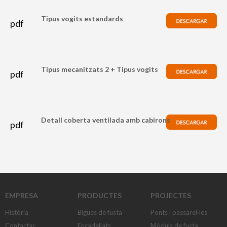
Tipus vogits estandards
pdf
Tipus mecanitzats 2 + Tipus vogits
pdf
Detall coberta ventilada amb cabirons
pdf
Detall coberta ventilada amb cabirons_conjunt
EMPRESA
PRODUCTES
PROJECTES
Història
Bigues de fusta
Ponts i passarel·les
Contactar
Encadellats
Mòduls de fusta