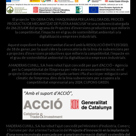
El projecte “EN OBRA CIVIL I MAQUINÀRIA PER LA MILLORA DEL PROCÉS
PRODUCTIU DE MECANITZAT DE FUSTA A MACUSA” té una subvenció atorgada
de 266.215,43€ del programa de Projectes d’inversions productives que millorin
la competitivitat, l’impacte en el grau de sostenibilitat ambiental i a la
digitalització a empreses industrials.
Aquest expedient ha estat tramitat d’acord amb la RESOLUCIÓ EMT/135/2023,
de 18 de gener, per la qual s’obre la convocatòria de la línia de subvencions per
a projectes d’inversions productives que millorin la competitivitat, l’impacte en
el grau de sostenibilitat ambiental i la digitalització a empreses industrials.
A MADERAS CUNILL, S.A. hem rebut l’ajut concedit per part d’ACCIÓ – Agència
per la Competitivitat de l’Empresa per rebre assessorament tècnic en el
projecte Estudi determinació petjada carboni i Pla d'acció per mitigació canvi
climàtic de l’empresa, dins de la línia subvencions per a cupons a la
competitivitat empresarial any 2024, CUPONS GREEN.
MADERAS CUNILL, S.A. ha rebut l'ajut concedit pel Ministeri d'Indústria, Comerç
i Turisme per dur a terme l'actuació del
Projecte d'innovació en la implantació
d'una nova tecnologia avançada per a una transformació digital i sostenible del