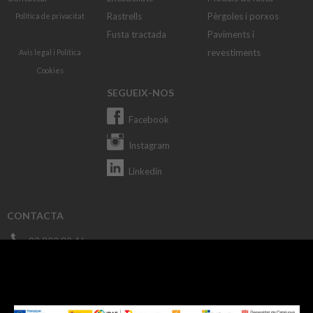
Rastrells
Pèrgoles i porxos
Política de privacitat
Fusta tractada
Paviments i
revestiments
Avis legal
i
Política
Cookies
SEGUEIX-NOS
Facebook
Instagram
Linkedin
CONTACTA
93 822 82 46
macusa@macusa.es
Pol. Cantallops, s/n. 08611 OLVAN