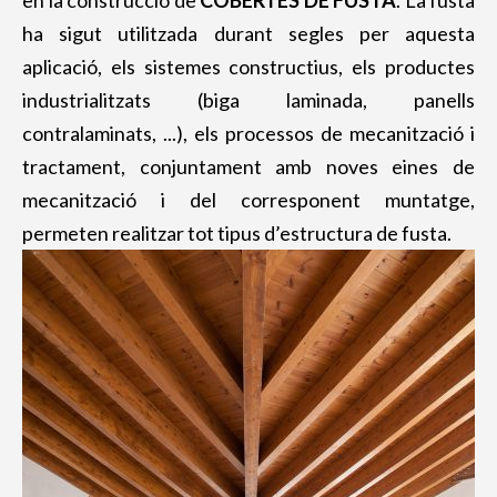
en la construcció de
COBERTES DE FUSTA
. La fusta
Casa de fusta
ha sigut utilitzada durant segles per aquesta
ENTRAMAT LLEUGER
aplicació, els sistemes constructius, els productes
PÈRGOLES I PORXOS
industrialitzats (biga laminada, panells
Pèrgola de fusta
contralaminats, ...), els processos de mecanització i
tractament, conjuntament amb noves eines de
Porxo de fusta
mecanització i del corresponent muntatge,
PAVIMENTS I REVESTIMENTS
permeten realitzar tot tipus d’estructura de fusta.
Revestiment de fusta
Paviment de fusta
PONTS I PASSAREL·LES
Pont de fusta
Passarel·les de fusta
MÒDULS DE FUSTA