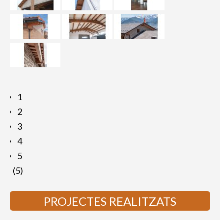
1
2
3
4
5
(5)
PROJECTES REALITZATS