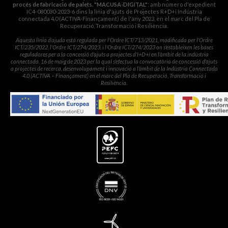
procés de fabricació de palets. "MACUSA-DIGITAL"
; amb número d'expedient
IC4-080030-2023-6 dins la línia d'ajuts de Projectes R+D+i Indústria
connectada 4.0 (ACTIVA-Finançament) de l'any 2023, en el marc del Pla de
Recuperació, Transformació i Resiliència.
Aquesta línia d'ajuda està regulada per l'Ordre ICT/713/2021, modificada per l'Ordre
ICT/235/2022, l'Ordre ICT/274/2023, i l'Ordre ICT/274/2023 on s'estableixen les bases
reguladores per a la concessió d'ajuts a projectes d'I+D+i en l'àmbit de la indústria
connectada. 16 de maig de 2023 per la qual s'efectua la convocatòria de concessió d'ajuts
a projectes de recerca, desenvolupament i innovació a l'àmbit de la Indústria Connectada
4.0 (ACTIVA – Finançament) en el marc del Pla de Recuperació, Transformació i
Resiliència.