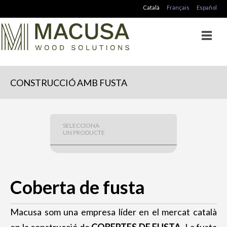
Català
Français
Español
CONSTRUCCIÓ AMB FUSTA
SELECCIONA
UN PRODUCTE
CONSTRUCCIÓ AMB FUSTA
Coberta de fusta
Coberta de fusta
Forjat de fusta
Estructures de fusta
Macusa som una empresa líder en el mercat català