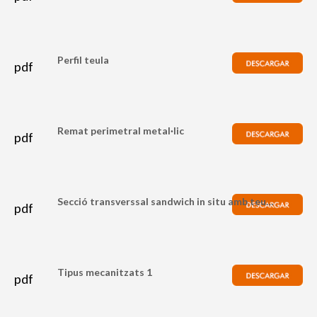
Perfil teula
pdf
Remat perimetral metal·lic
pdf
Secció transverssal sandwich in situ amb teula
pdf
Tipus mecanitzats 1
pdf