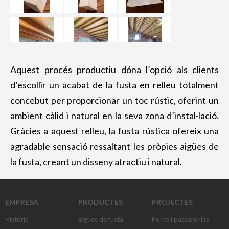
Bancs de fusta
Jardineres de fusta
Papereres de fusta
Aquest procés productiu dóna l’opció als clients
Mobiliari exterior a mida
d’escollir un acabat de la fusta en relleu totalment
TRACTAMENTS I ACABATS DE LA
FUSTA
concebut per proporcionar un toc rústic, oferint un
ambient càlid i natural en la seva zona d’instal·lació.
Tractament autoclau
Gràcies a aquest relleu, la fusta rústica ofereix una
Fusta lasurada
agradable sensació ressaltant les pròpies aigües de
Fusta rústica
la fusta, creant un disseny atractiu i natural.
EMPRESA
PRODUCTES
PROJECTES
Història
Bigues de fusta
Ponts i passarel·les