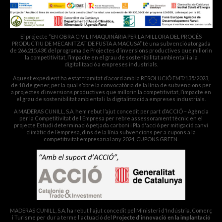
El projecte “EN OBRA CIVIL I MAQUINÀRIA PER LA MILLORA DEL PROCÉS
PRODUCTIU DE MECANITZAT DE FUSTA A MACUSA” té una subvenció atorgada
de 266.215,43€ del programa de Projectes d’inversions productives que millorin
la competitivitat, l’impacte en el grau de sostenibilitat ambiental i a la
digitalització a empreses industrials.
Aquest expedient ha estat tramitat d’acord amb la RESOLUCIÓ EMT/135/2023,
de 18 de gener, per la qual s’obre la convocatòria de la línia de subvencions per
a projectes d’inversions productives que millorin la competitivitat, l’impacte en
el grau de sostenibilitat ambiental i la digitalització a empreses industrials.
A MADERAS CUNILL, S.A. hem rebut l’ajut concedit per part d’ACCIÓ – Agència
per la Competitivitat de l’Empresa per rebre assessorament tècnic en el
projecte Estudi determinació petjada carboni i Pla d'acció per mitigació canvi
climàtic de l’empresa, dins de la línia subvencions per a cupons a la
competitivitat empresarial any 2024, CUPONS GREEN.
MADERAS CUNILL, S.A. ha rebut l'ajut concedit pel Ministeri d'Indústria, Comerç
i Turisme per dur a terme l'actuació del
Projecte d'innovació en la implantació