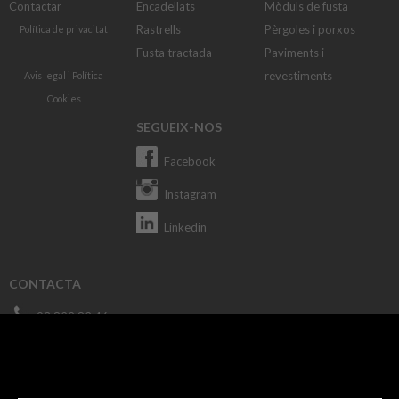
Contactar
Encadellats
Mòduls de fusta
Rastrells
Pèrgoles i porxos
Política de privacitat
Fusta tractada
Paviments i
revestiments
Avis legal
i
Política
Cookies
SEGUEIX-NOS
Facebook
Instagram
Linkedin
CONTACTA
93 822 82 46
macusa@macusa.es
Pol. Cantallops, s/n. 08611 OLVAN