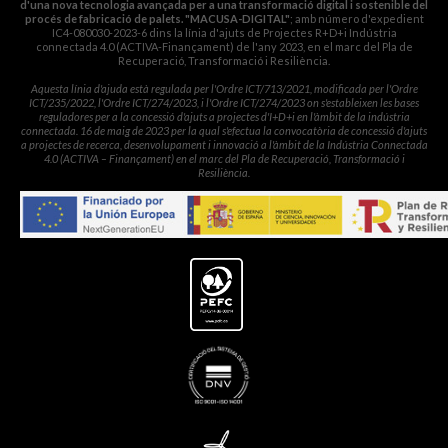
d'una nova tecnologia avançada per a una transformació digital i sostenible del
procés de fabricació de palets. "MACUSA-DIGITAL"
; amb número d'expedient
IC4-080030-2023-6 dins la línia d'ajuts de Projectes R+D+i Indústria
connectada 4.0 (ACTIVA-Finançament) de l'any 2023, en el marc del Pla de
Recuperació, Transformació i Resiliència.
Aquesta línia d'ajuda està regulada per l'Ordre ICT/713/2021, modificada per l'Ordre
ICT/235/2022, l'Ordre ICT/274/2023, i l'Ordre ICT/274/2023 on s'estableixen les bases
reguladores per a la concessió d'ajuts a projectes d'I+D+i en l'àmbit de la indústria
connectada. 16 de maig de 2023 per la qual s'efectua la convocatòria de concessió d'ajuts
a projectes de recerca, desenvolupament i innovació a l'àmbit de la Indústria Connectada
4.0 (ACTIVA – Finançament) en el marc del Pla de Recuperació, Transformació i
Resiliència.