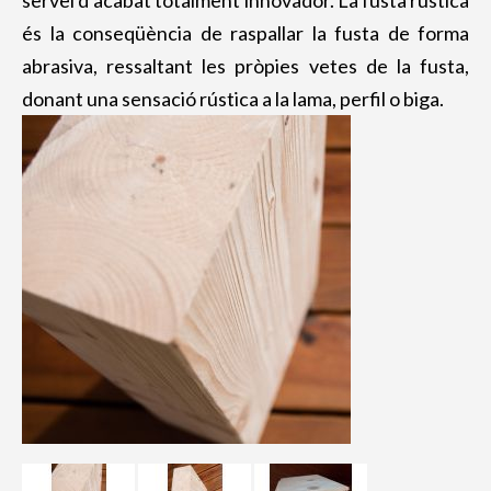
servei d’acabat totalment innovador. La fusta rústica
ENCADELLATS
és la conseqüència de raspallar la fusta de forma
RASTRELLS
abrasiva, ressaltant les pròpies vetes de la fusta,
FUSTA DE PI TRACTADA
donant una sensació rústica a la lama, perfil o biga.
FUSTA TERMOTRACTADA
TRAVESSES ECOLÒGIQUES
PANELLS I TAULERS
Panell sandwich
OSB
Taulers contraxapat
Taulers tricapa
MOBILIARI EXTERIOR
Tanques de fusta
Taules de fusta