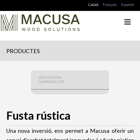
Català
Français
Español
PRODUCTES
SELECCIONA
UN PRODUCTE
BIGUES DE FUSTA
Biga laminada
Fusta rústica
Biga duo
Biga massissa
Una nova inversió, ens permet a Macusa oferir un