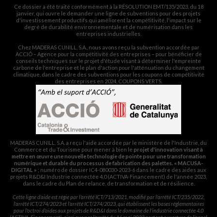
Ce dossier a été traité conformément à la RÉSOLUTION EMT/135/2023, du 18
janvier, qui ouvre le demander une ligne de subventions pour des projets
d'investissement productifs qui améliorent la compétitivité, l'impact sur le
degré de durabilité environnementale et de numérisation dans les
entreprises industrielles.
Chez MADERAS CUNILL, S.A., nous avons reçu la subvention accordée par
ACCIÓ – Agence pour la compétitivité des entreprises – pour bénéficier de
conseils techniques sur le projet d'étude visant à déterminer l'empreinte
carbone de l'entreprise et le plan d'action pour l'atténuation du changement
climatique, dans le cadre des subventions pour les coupons de compétitivité
des entreprises en 2024, COUPONS VERTS.
MADERAS CUNILL, S.A. a reçu l'aide accordée par le ministère de l'Industrie, du
Commerce et du Tourisme pour mener à bien le
projet d'innovation visant à
mettre en œuvre une nouvelle technologie de pointe pour une transformation
numérique et durable du processus de fabrication des palettes. « MACUSA-
DIGITAL »
; numéro de dossier IC4-080030-2023-6 dans le cadre des aides aux
projets R&D&I Industrie connectée 4.0 (ACTIVA-Financement) de l'année 2023,
dans le cadre du Plan de relance, de transformation et de résilience.
Cette ligne d'aide est régie par l'arrêté ICT/713/2021, modifié par l'arrêté ICT/235/2022,
l'arrêté ICT/274/2023 et l'arrêté ICT/274/2023, qui établissent les bases réglementaires
pour l'octroi d'aides aux projets de R&D&I dans le domaine de l'industrie connectée 4.0