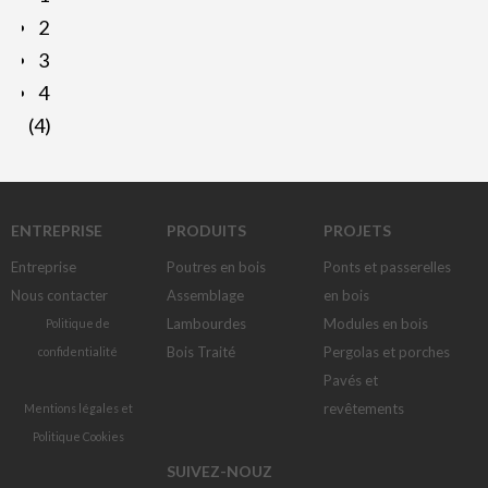
2
3
4
(4)
ENTREPRISE
PRODUITS
PROJETS
Entreprise
Poutres en bois
Ponts et passerelles
Nous contacter
Assemblage
en bois
Lambourdes
Modules en bois
Politique de
Bois Traité
Pergolas et porches
confidentialité
Pavés et
revêtements
Mentions légales
et
Politique Cookies
SUIVEZ-NOUZ