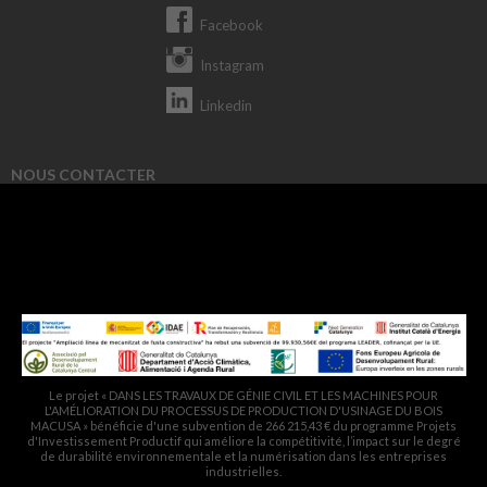
Facebook
Instagram
Linkedin
NOUS CONTACTER
93 822 82 46
macusa@macusa.es
Pol. Cantallops, s/n. 08611 OLVAN
Le projet « DANS LES TRAVAUX DE GÉNIE CIVIL ET LES MACHINES POUR
L'AMÉLIORATION DU PROCESSUS DE PRODUCTION D'USINAGE DU BOIS
MACUSA » bénéficie d'une subvention de 266 215,43 € du programme Projets
d'Investissement Productif qui améliore la compétitivité, l’impact sur le degré
de durabilité environnementale et la numérisation dans les entreprises
industrielles.