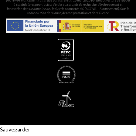
(ACTIVA-Financement), ainsi que par l'arrêté du 16 mai 2023 portant ouverture de l'appel
à candidatures pour l'octroi d'aides aux projets de recherche, développement et
innovation dans le domaine de l'industrie connectée 4.0 (ACTIVA – Financement) dans le
cadre du Plan de relance, de transformation et de résilience.
Sauvegarder