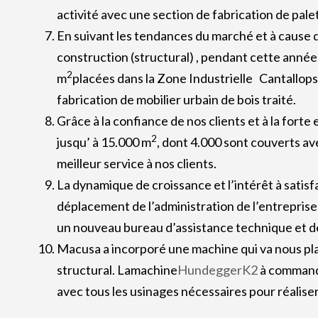
activité avec une section de fabrication de pale
En suivant les tendances du marché et à cause d
construction (structural) , pendant cette année
2
m
placées dans la Zone Industrielle Cantallops
fabrication de mobilier urbain de bois traité.
Grâce à la confiance de nos clients et à la fort
2
jusqu’ à 15.000 m
, dont 4.000 sont couverts a
meilleur service à nos clients.
La dynamique de croissance et l’intérêt à satisf
déplacement de l’administration de l’entreprise
un nouveau bureau d’assistance technique et de
Macusa a incorporé une machine qui va nous pla
structural. Lamachine
HundeggerK2
à commande
avec tous les usinages nécessaires pour réalise