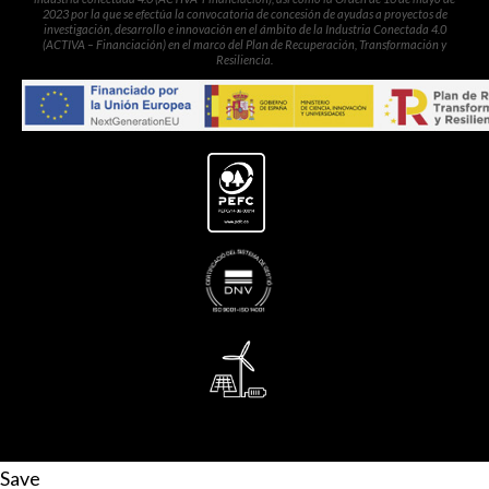
2023 por la que se efectúa la convocatoria de concesión de ayudas a proyectos de
investigación, desarrollo e innovación en el ámbito de la Industria Conectada 4.0
(ACTIVA – Financiación) en el marco del Plan de Recuperación, Transformación y
Resiliencia.
Save