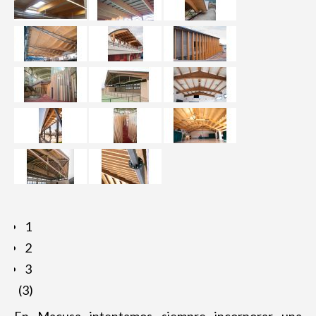
1
2
3
(3)