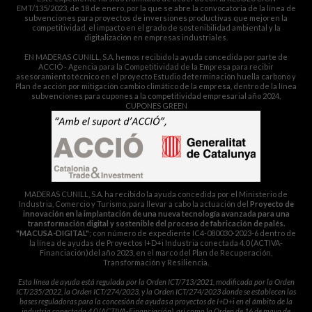
EMT/135/2023, de 18 de enero, por la que se abre la convocatoria de la línea de
subvenciones para proyectos de inversiones productivas que mejoren la
competitividad, el impacto en el grado de sostenibilidad ambiental y la
digitalización en empresas industriales.
EN MADERAS CUNILL, S.A. hemos recibido la ayuda concedida por parte de
ACCIÓ - Agencia para la Competitividad de la Empresa para recibir
asesoramiento técnico en el proyecto Estudio determinación huella carbono y
Plan de acción por mitigación cambio climático de la empresa, dentro de la línea
subvenciones para cupones a la competitividad empresarial año 2024,
CUPONES GREEN
MADERAS CUNILL, S.A. ha recibido la ayuda concedida por el Ministerio de
Industria, Comercio y Turismo, para llevar a cabo la actuación del
Proyecto de
innovación en la implantación de una nueva tecnología avanzada para una
transformación digital y sostenible del proceso de fabricación de palés.
"MACUSA-DIGITAL"
; con número de expediente IC4-080030-2023-6 dentro de
la línea de ayudas de Proyectos I+D+i Industria conectada 4.0 (ACTIVA-
Financiación)del año 2023, en el marco del Plan de Recuperación,
Transformación y Resiliencia.
Esta línea de ayuda está regulada por la Orden ICT/713/2021, modificada por la Orden
ICT/235/2022, la Orden ICT/274/2023, y la Orden ICT/274/2023 donde se establecen las
bases reguladoras para la concesión de ayudas a proyectos de I+D+i en el ámbito de la
industria conectada 4.0 (ACTIVA-Financiación), así como la Orden de 16 de mayo de