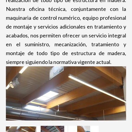
realización de todo tipo de estructura en madera.
Casa de madera
Nuestra oficina técnica, conjuntamente con la
ENTRAMADO LIGERO
maquinaria de control numérico, equipo profesional
PÉRGOLAS Y PORCHES
de montaje y servicios adicionales en tratamiento y
Cenador de madera
acabados, nos permiten ofrecer un servicio integral
en el suministro, mecanización, tratamiento y
Porche de madera
montaje de todo tipo de estructura de madera,
PAVIMENTOS Y REVESTIMIENTOS
siempre siguiendo la normativa vigente actual.
Pavimento de madera
Revestimiento de madera
PUENTES Y PASARELAS
Puente de madera
Pasarela de madera
MÓDULOS DE MADERA