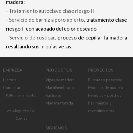
madera:
-
Tratamiento autoclave clase riesgo III
-
Servicio de barniz a poro abierto
, tratamiento clase
riesgo II con acabado del color deseado
-
Servicio de rusticar
, proceso de cepillar la madera
resaltando sus propias vetas.
EMPRESA
PRODUCTOS
PROYECTOS
Historia
Vigas de madera
Puentes y pasarelas
Contactar
Machihembrado
Módulos de madera
Rastreles
Pérgolas y porches
Política de privacidad
Madera tratada
Pavimentos y
revestimientos
Aviso legal
y
Política
Cookies
SÍGUENOS