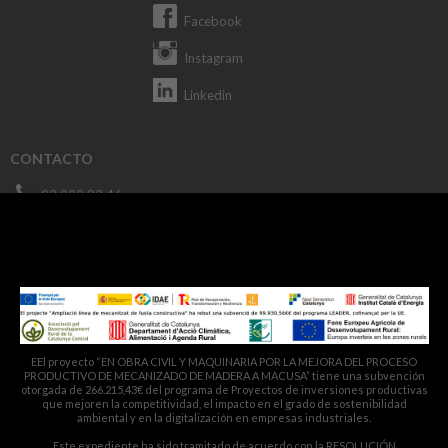
Facebook
Instagram
Linkedin
CONTACTO
93 822 82 46
macusa@macusa.es
Pol. Cantallops, s/n. 08611 OLVAN
EEl proyecto “EN OBRA CIVIL Y MAQUINARIA POR LA MEJORA DEL PROCESO
PRODUCTIVO DE MECANIZADO DE MADERA A MACUSA” tiene una subvención
otorgada de 266.215,43€ del programa de Proyectos de inversiones productivas
que mejoren la competitividad, el impacto en el grado de sostenibilidad
ambiental y en la digitalización en empresas industriales.
Este expediente ha sido tramitado de acuerdo con la RESOLUCIÓN