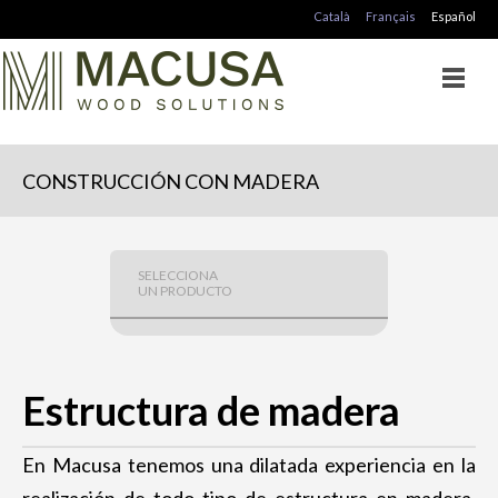
Català
Français
Español
CONSTRUCCIÓN CON MADERA
SELECCIONA
UN PRODUCTO
CONSTRUCCIÓN CON MADERA
Cubierta de madera
Estructura de madera
Forjado de madera
Estructura de madera
En Macusa tenemos una dilatada experiencia en la