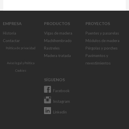
EMPRESA
PRODUCTOS
PROYECTOS
Historia
Vigas de madera
Puentes y pasarelas
Contactar
Machihembrado
Módulos de madera
Rastreles
Pérgolas y porches
Política de privacidad
Madera tratada
Pavimentos y
revestimientos
Aviso legal
y
Política
Cookies
SÍGUENOS
Facebook
Instagram
Linkedin