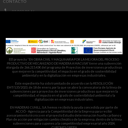
CONTACTO
93 822 82 46
macusa@macusa.es
Pol. Cantallops, s/n. 08611 OLVAN
EEl proyecto “EN OBRA CIVIL Y MAQUINARIA POR LA MEJORA DEL PROCESO
PRODUCTIVO DE MECANIZADO DE MADERA A MACUSA” tiene una subvención
otorgada de 266.215,43€ del programa de Proyectos de inversiones productivas
que mejoren la competitividad, el impacto en el grado de sostenibilidad
ambiental y en la digitalización en empresas industriales.
Este expediente ha sido tramitado de acuerdo con la RESOLUCIÓN
EMT/135/2023, de 18 de enero, por la que se abre la convocatoria de la línea de
subvenciones para proyectos de inversiones productivas que mejoren la
competitividad, el impacto en el grado de sostenibilidad ambiental y la
digitalización en empresas industriales.
EN MADERAS CUNILL, S.A. hemos recibido la ayuda concedida por parte de
ACCIÓ - Agencia para la Competitividad de la Empresa para recibir
asesoramiento técnico en el proyecto Estudio determinación huella carbono y
Plan de acción por mitigación cambio climático de la empresa, dentro de la línea
subvenciones para cupones a la competitividad empresarial año 2024,
CUPONES GREEN