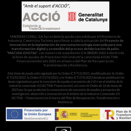
MADERAS CUNILL, S.A. ha recibido la ayuda concedida por el Ministerio de
Industria, Comercio y Turismo, para llevar a cabo la actuación del
Proyecto de
innovación en la implantación de una nueva tecnología avanzada para una
transformación digital y sostenible del proceso de fabricación de palés.
"MACUSA-DIGITAL"
; con número de expediente IC4-080030-2023-6 dentro de
la línea de ayudas de Proyectos I+D+i Industria conectada 4.0 (ACTIVA-
Financiación)del año 2023, en el marco del Plan de Recuperación,
Transformación y Resiliencia.
Esta línea de ayuda está regulada por la Orden ICT/713/2021, modificada por la Orden
ICT/235/2022, la Orden ICT/274/2023, y la Orden ICT/274/2023 donde se establecen las
bases reguladoras para la concesión de ayudas a proyectos de I+D+i en el ámbito de la
industria conectada 4.0 (ACTIVA-Financiación), así como la Orden de 16 de mayo de
2023 por la que se efectúa la convocatoria de concesión de ayudas a proyectos de
investigación, desarrollo e innovación en el ámbito de la Industria Conectada 4.0
(ACTIVA – Financiación) en el marco del Plan de Recuperación, Transformación y
Resiliencia.